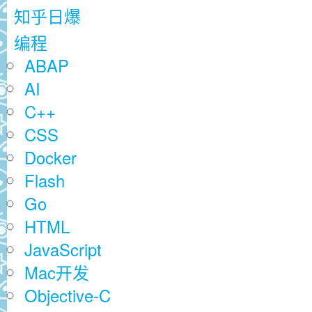
知乎日爆
编程
ABAP
AI
C++
CSS
Docker
Flash
Go
HTML
JavaScript
Mac开发
Objective-C