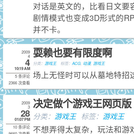
对话是英文的，比看日文要
剧情模式也变成3D形式的R
并不卡。
耍赖也要有限度啊
2009
4
4
分类：
游戏王
标签：
ACG
,
动漫
,
游戏王
10:19 AM
场上无怪时可以从墓地特招
5 条评论
2366 次查看
决定做个游戏王网页版
2009
3
28
分类：
游戏王
标签：
游戏王
01:07 PM
不想弄得太复杂，玩法和游戏
10 条评论
9660 次查看