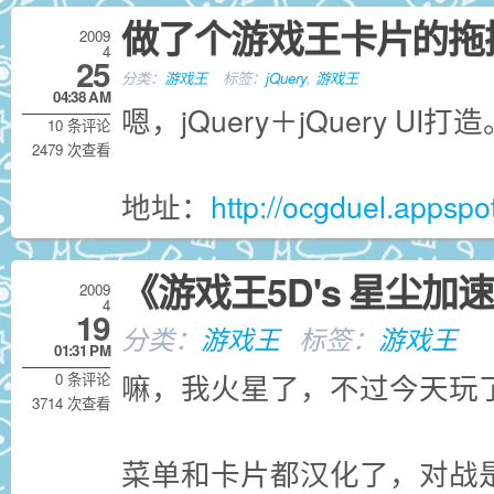
做了个游戏王卡片的拖
2009
4
25
分类：
游戏王
标签：
jQuery
,
游戏王
04:38 AM
嗯，jQuery＋jQuery 
10 条评论
2479 次查看
地址：
http://ocgduel.appspo
《游戏王5D's 星尘加
2009
4
19
分类：
游戏王
标签：
游戏王
01:31 PM
嘛，我火星了，不过今天玩
0 条评论
3714 次查看
菜单和卡片都汉化了，对战