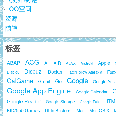
QQ中转站
QQ空间
资源
随笔
标签
ACG
ABAP
AI
Apple
AIR
AJAX
Android
Discuz!
Docker
Fate
Diablo3
Fate/Hollow Ataraxia
Google
GalGame
Go
Gmail
Google Ads
Google App Engine
G
Google Calendar
HTM
Google Reader
Google Storage
Google Talk
KID/5pb.Games
Little Busters!
Mac OS X
Mac