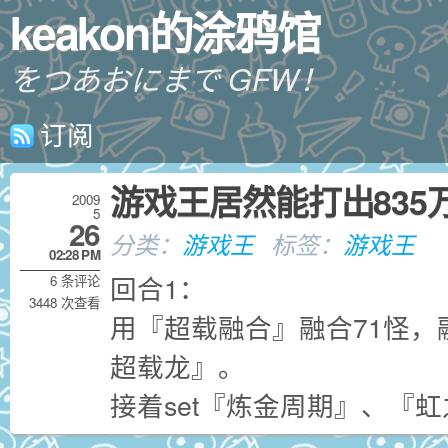
keakon的涂鸦馆
をつあおにまで GFW！
订阅
游戏王居然能打出835
2009
5
26
分类：
游戏王
标签：
游戏王
02:28 PM
回合1：
6 条评论
3448 次查看
用『超载融合』融合71怪，融
超载龙』。
接着set『炼金周期』、『