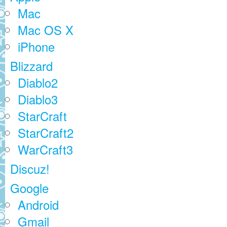
Mac
Mac OS X
iPhone
Blizzard
Diablo2
Diablo3
StarCraft
StarCraft2
WarCraft3
Discuz!
Google
Android
Gmail