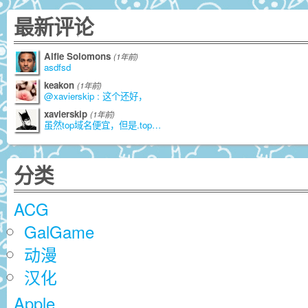
最新评论
Alfie Solomons
(1年前)
asdfsd
keakon
(1年前)
@xavierskip : 这个还好，
xavierskip
(1年前)
虽然top域名便宜，但是.top是由江苏
分类
ACG
GalGame
动漫
汉化
Apple