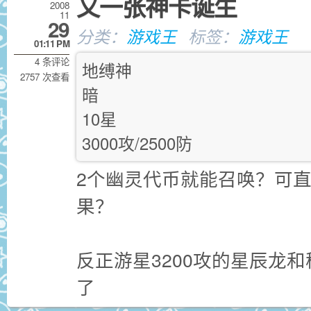
又一张神卡诞生
2008
11
29
分类：
游戏王
标签：
游戏王
01:11 PM
4 条评论
地缚神
2757 次查看
暗
10星
3000攻/2500防
2个幽灵代币就能召唤？可
果？
反正游星3200攻的星辰龙和
了