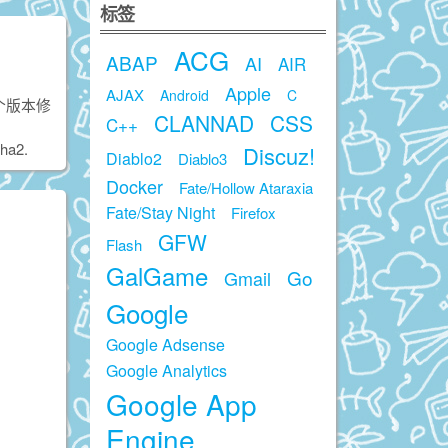
标签
ACG
ABAP
AI
AIR
Apple
AJAX
Android
C
这个版本修
CLANNAD
CSS
C++
a2.
Discuz!
Diablo2
Diablo3
Docker
Fate/Hollow Ataraxia
Fate/Stay Night
Firefox
GFW
Flash
GalGame
Go
Gmail
Google
Google Adsense
Google Analytics
Google App
Engine