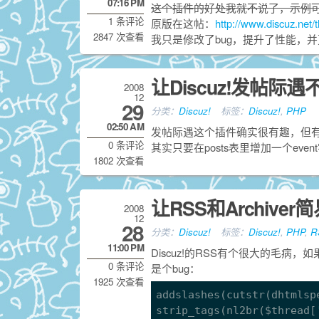
07:16 PM
这个插件的好处我就不说了，示例
1 条评论
原版在这帖：
http://www.discuz.net
2847 次查看
我只是修改了bug，提升了性能，
让Discuz!发帖际
2008
12
29
分类：
Discuz!
标签：
Discuz!
,
PHP
02:50 AM
发帖际遇这个插件确实很有趣，但
0 条评论
其实只要在posts表里增加一个ev
1802 次查看
让RSS和Archiver
2008
12
28
分类：
Discuz!
标签：
Discuz!
,
PHP
,
R
11:00 PM
Discuz!的RSS有个很大的毛病，
0 条评论
是个bug：
1925 次查看
addslashes(cutstr(dhtmlsp
strip_tags(nl2br($thread[