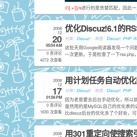
/(\[.+\])/s
进行的是贪婪匹配，因此一
优化Discuz!6.1的RS
2008
12
20
分类：
Discuz!
标签：
Discuz!
,
PHP
,
R
05:54 AM
这些天用Google阅读器发现一个
0 条评论
一次更新。于是检查了一下rss.php，
4272 次查看
用计划任务自动优化
2008
12
17
分类：
Discuz!
标签：
Discuz!
,
PHP
01:56 PM
因为老是要去后台手动优化，所以
0 条评论
虽然用的是MySQL自己的优化表
1630 次查看
比discuz后台的优化多了个好处
用301重定向使搜
2008