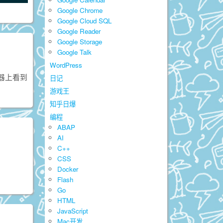
Google Chrome
Google Cloud SQL
Google Reader
Google Storage
Google Talk
WordPress
读器上看到
日记
游戏王
知乎日爆
编程
ABAP
AI
C++
CSS
Docker
Flash
Go
HTML
JavaScript
Mac开发