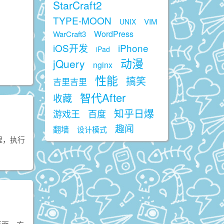
StarCraft2
TYPE-MOON
VIM
UNIX
WordPress
WarCraft3
iOS开发
iPhone
iPad
动漫
jQuery
nginx
性能
搞笑
吉里吉里
智代After
收藏
知乎日爆
游戏王
百度
趣闻
翻墙
设计模式
过程，执行