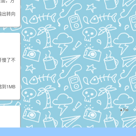
页面，方
输出转向
开慢了不
到1MB
▲Top