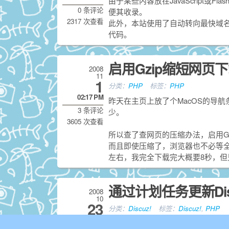
由于某些内容放在JavaScript
0 条评论
便其收录。
2317 次查看
此外，本站使用了自动转向最快域
代码。
启用Gzip缩短网页
2008
11
1
分类：
PHP
标签：
PHP
02:17 PM
昨天在主页上放了个MacOS的导航
3 条评论
少。
3605 次查看
所以查了查网页的压缩办法，启用Gzi
而且即使压缩了，浏览器也不必等全
左右，我完全下载完大概要8秒，但只花
通过计划任务更新Disc
2008
10
23
分类：
Discuz!
标签：
Discuz!
,
PHP
02:45 PM
今天看到这样一个case，必须更