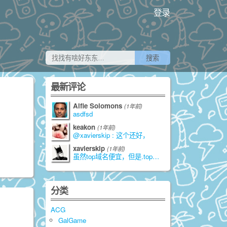
登录
最新评论
Alfie Solomons
(1年前)
asdfsd
keakon
(1年前)
@xavierskip : 这个还好，
xavierskip
(1年前)
虽然top域名便宜，但是.top是由江苏
分类
ACG
GalGame