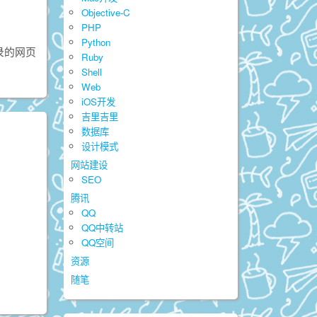
Objective-C
PHP
Python
录的网页
Ruby
Shell
Web
iOS开发
吉里吉里
数据库
设计模式
网站建设
SEO
腾讯
QQ
QQ中转站
QQ空间
资源
随笔