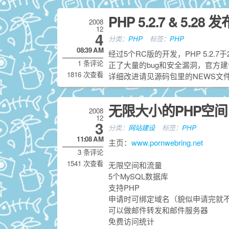
PHP 5.2.7 & 5.28 发
2008
12
4
分类：
PHP
标签：
PHP
08:39 AM
经过5个RC版的开发，PHP 5.2.7于
1 条评论
正了大量的bug和安全漏洞，官方
1816 次查看
详细改进请见源码包里的NEWS文件。此外
无限大小的PHP空间 por
2008
12
3
分类：
网站建设
标签：
PHP
11:08 AM
主页：
www.pornwebring.net
3 条评论
1541 次查看
无限空间和流量
5个MySQL数据库
支持PHP
申请时可绑定域名（貌似申请完就
可以做邮件转发和邮件服务器
免费访问统计