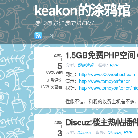
keakon的涂鸦馆
をつあおにまで GFW！
订阅
1.5GB免费PHP空间 0
2009
1
5
分类：
网站建设
标签：
PHP
09:50 AM
网址：
http://www.000webhost.com
0 条评论
演示：
http://www.tomoyoafter.cn
1668 次查看
探针：
http://www.tomoyoafter.cn/inf
性能不错，和我的收费主机差不多
Discuz!楼主热帖插
2009
1
3
分类：
Discuz!
标签：
Discuz!
,
PHP