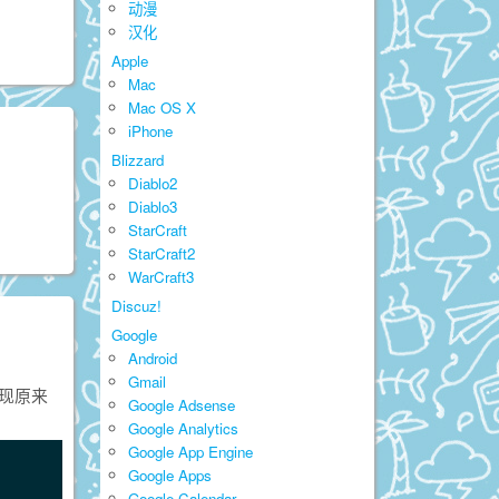
动漫
汉化
Apple
Mac
Mac OS X
iPhone
Blizzard
Diablo2
。
Diablo3
StarCraft
StarCraft2
WarCraft3
Discuz!
Google
Android
Gmail
发现原来
Google Adsense
Google Analytics
Google App Engine
Google Apps
Google Calendar