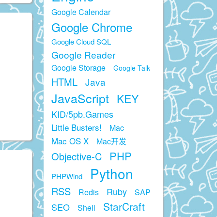
Google Calendar
Google Chrome
Google Cloud SQL
Google Reader
Google Storage
Google Talk
HTML
Java
JavaScript
KEY
KID/5pb.Games
Little Busters!
Mac
Mac OS X
Mac开发
PHP
Objective-C
Python
PHPWind
RSS
Ruby
Redis
SAP
StarCraft
SEO
Shell