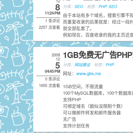
12
8
分类：
SEO
标签：
PHP
,
SEO
11:24 PM
由于本站有多个域名，搜索引擎不
1 条评论
而重复收录的后果就是：经过一段
2257 次查看
就全部乱套了。
例如现在，百度收录的我的主页还是dx.ke
1GB免费无广告PHP空
2008
12
5
分类：
网站建设
标签：
PHP
04:45 PM
网址：
www.gbs.me
0 条评论
1655 次查看
1GB空间，不限流量
100个MySQL数据库，100个数据
支持PHP
可绑定域名（貌似没限制个数）
可以做邮件转发和邮件服务器
无广告
支持计划任务