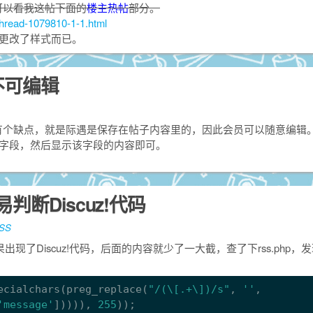
可以看我这帖下面的
楼主热帖
部分。
/thread-1079810-1-1.html
并更改了样式而已。
遇不可编辑
有个缺点，就是际遇是保存在帖子内容里的，因此会员可以随意编辑
ent字段，然后显示该字段的内容即可。
简易判断Discuz!代码
SS
如果出现了Discuz!代码，后面的内容就少了一大截，查了下rss.php，
ecialchars(preg_replace(
"/(\[.+\])/s"
, 
''
, 
'message'
])))), 
255
));