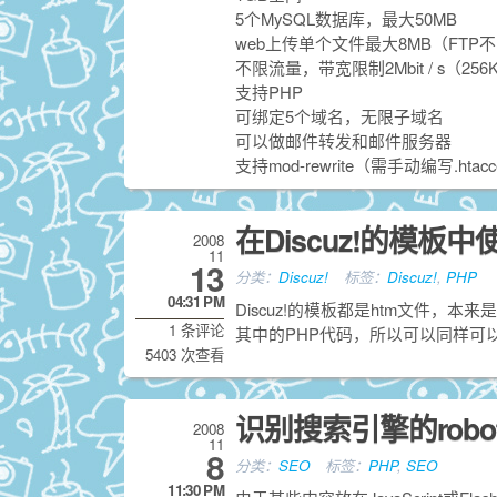
5个MySQL数据库，最大50MB
web上传单个文件最大8MB（FTP
不限流量，带宽限制2Mbit / s（256K
支持PHP
可绑定5个域名，无限子域名
可以做邮件转发和邮件服务器
支持mod-rewrite（需手动编写.htacc
在Discuz!的模板中
2008
11
13
分类：
Discuz!
标签：
Discuz!
,
PHP
04:31 PM
Discuz!的模板都是htm文件，本来
1 条评论
其中的PHP代码，所以可以同样可
5403 次查看
识别搜索引擎的robo
2008
11
8
分类：
SEO
标签：
PHP
,
SEO
11:30 PM