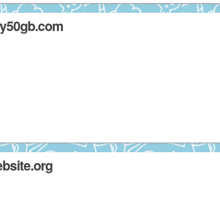
50gb.com
ite.org