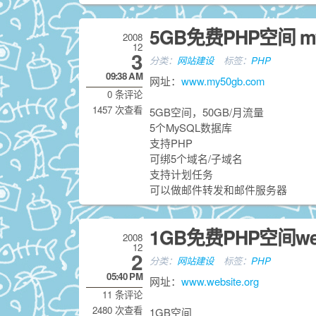
5GB免费PHP空间 my
2008
12
3
分类：
网站建设
标签：
PHP
09:38 AM
网址：
www.my50gb.com
0 条评论
1457 次查看
5GB空间，50GB/月流量
5个MySQL数据库
支持PHP
可绑5个域名/子域名
支持计划任务
可以做邮件转发和邮件服务器
1GB免费PHP空间webs
2008
12
2
分类：
网站建设
标签：
PHP
05:40 PM
网址：
www.website.org
11 条评论
2480 次查看
1GB空间