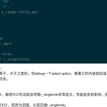
 
'EQ'
.

 
'I'
.

r

_agrs

roles

n
 r_singlerole.
段：
不等于、大于之类的，你debug一个select option，看看它的内容就知
不包含。
多，都用'EQ'的话就会导致r_singlerole非常庞大，性能就会有影响
'，而改为范围，从而压缩r_singlerole。