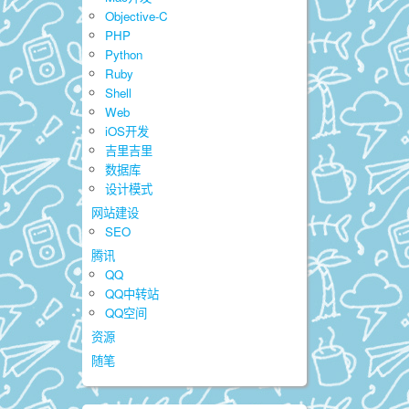
Objective-C
PHP
Python
Ruby
Shell
Web
iOS开发
吉里吉里
数据库
设计模式
网站建设
SEO
腾讯
QQ
QQ中转站
QQ空间
资源
随笔