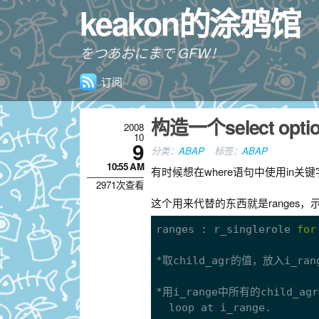
keakon的涂鸦馆
をつあおにまで GFW！
订阅
构造一个select opti
2008
10
9
分类：
ABAP
标签：
ABAP
10:55 AM
有时候想在where语句中使用in关键
2971次查看
这个用来代替的东西就是ranges，
ranges : r_singlerole 
for
*取child_agr的值，放入i_ra
*用i_range中所有的child_agr
  loop at i_range.
