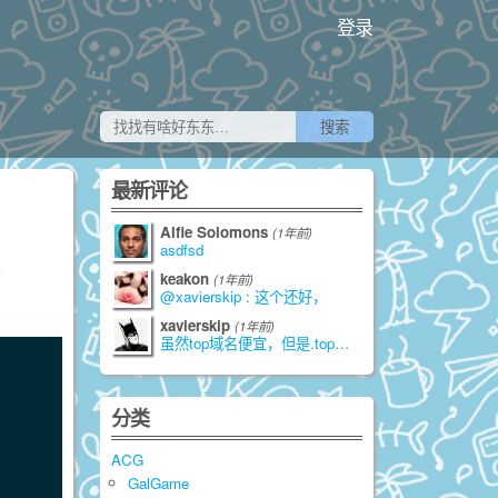
登录
最新评论
Alfie Solomons
(1年前)
asdfsd
。
keakon
(1年前)
@xavierskip : 这个还好，
xavierskip
(1年前)
虽然top域名便宜，但是.top是由江苏
分类
ACG
GalGame