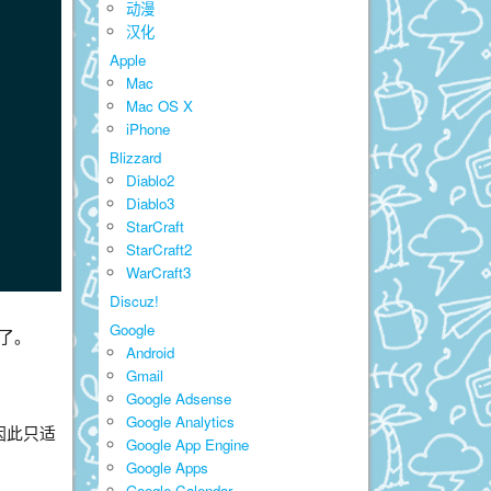
动漫
汉化
Apple
Mac
Mac OS X
iPhone
Blizzard
Diablo2
Diablo3
StarCraft
StarCraft2
WarCraft3
Discuz!
Google
道了。
Android
Gmail
Google Adsense
Google Analytics
，因此只适
Google App Engine
Google Apps
Google Calendar