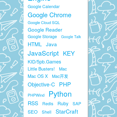
Google Calendar
Google Chrome
Google Cloud SQL
Google Reader
Google Storage
Google Talk
HTML
Java
JavaScript
KEY
KID/5pb.Games
Little Busters!
Mac
Mac OS X
Mac开发
PHP
Objective-C
Python
PHPWind
RSS
Ruby
Redis
SAP
StarCraft
SEO
Shell