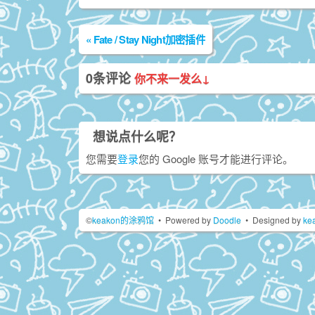
«
Fate / Stay Night加密插件
0条评论
你不来一发么↓
想说点什么呢？
您需要
登录
您的 Google 账号才能进行评论。
©
keakon的涂鸦馆
•
Powered by
Doodle
•
Designed by
ke