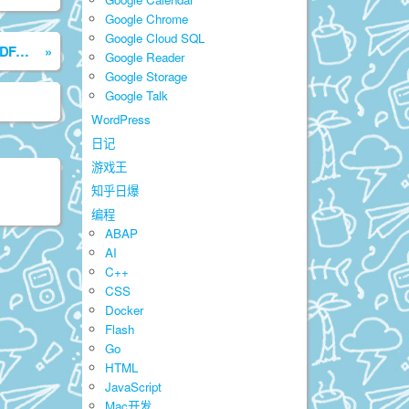
Google Chrome
Google Cloud SQL
将ABAP报表结果导出为PDF文件
»
Google Reader
Google Storage
Google Talk
WordPress
日记
游戏王
知乎日爆
编程
ABAP
AI
C++
CSS
Docker
Flash
Go
HTML
JavaScript
Mac开发