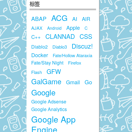
标签
ACG
ABAP
AI
AIR
Apple
AJAX
Android
C
CLANNAD
CSS
C++
Discuz!
Diablo2
Diablo3
Docker
Fate/Hollow Ataraxia
Fate/Stay Night
Firefox
GFW
Flash
GalGame
Go
Gmail
Google
Google Adsense
Google Analytics
Google App
Engine