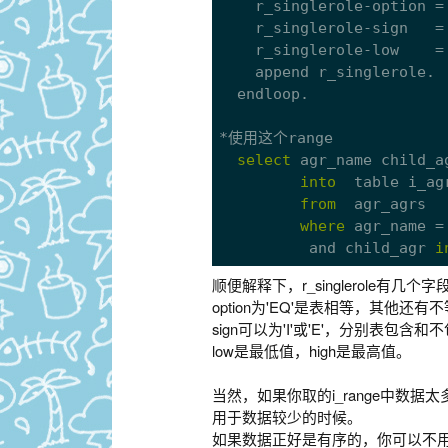
    r_singlerole-option =
    r_singlerole-sign   =
    r_singlerole-low    = i_range-child_agr.

    append r_singlerole.

  endloop.

*使用这个range

select
 agr_name child_ag
into
  table i_agr
from
  agr_agrs

where
 agr_name = 
          and child_agr 
i
顺便解释下，r_singlerole有几个字
option为'EQ'是表相等，其他还有
sign可以为'I'或'E'，分别表包含和
low是最低值，high是最高值。
当然，如果你取的i_range中数据太
用于数据较少的时候。
如果数据正好是有序的，你可以不用'EQ