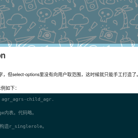
on
字，但select-options里没有向用户取范围，这时候就只能手工打造了
示例如下：
 agr_agrs-child_agr.

nge内表。代码略。

构造r_singlerole。
