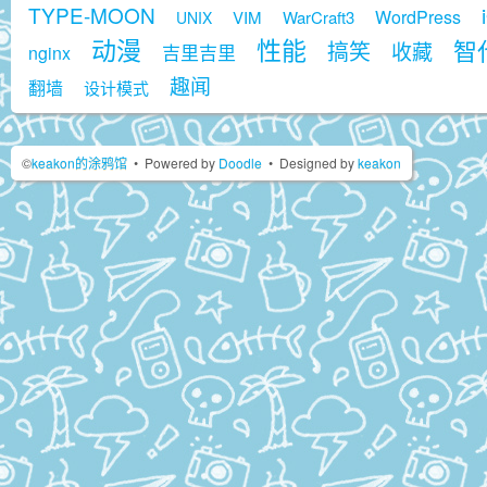
TYPE-MOON
WordPress
VIM
WarCraft3
UNIX
动漫
性能
智代
搞笑
收藏
吉里吉里
nginx
趣闻
翻墙
设计模式
©
keakon的涂鸦馆
•
Powered by
Doodle
•
Designed by
keakon