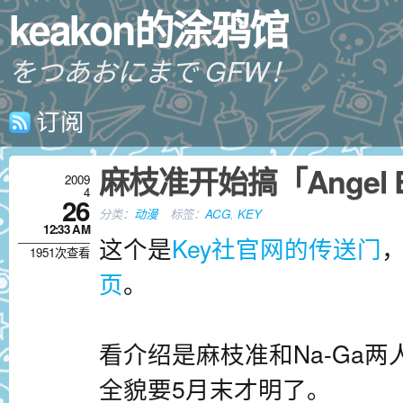
keakon的涂鸦馆
をつあおにまで GFW！
订阅
麻枝准开始搞「Angel B
2009
4
26
分类：
动漫
标签：
ACG
,
KEY
12:33 AM
这个是
Key社官网的传送门
1951次查看
页
。
看介绍是麻枝准和Na-Ga
全貌要5月末才明了。