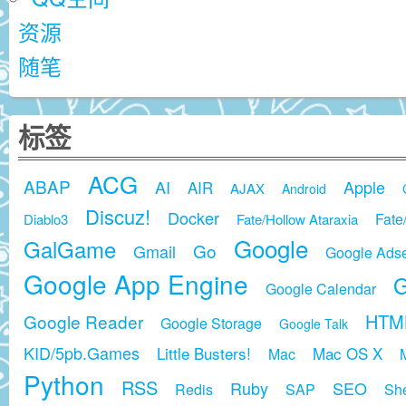
资源
随笔
标签
ACG
ABAP
AI
Apple
AIR
AJAX
Android
Discuz!
Docker
Fate
Diablo3
Fate/Hollow Ataraxia
Google
GalGame
Go
Gmail
Google Ads
Google App Engine
G
Google Calendar
HTM
Google Reader
Google Storage
Google Talk
KID/5pb.Games
Little Busters!
Mac OS X
Mac
Python
RSS
Ruby
SEO
Redis
SAP
She