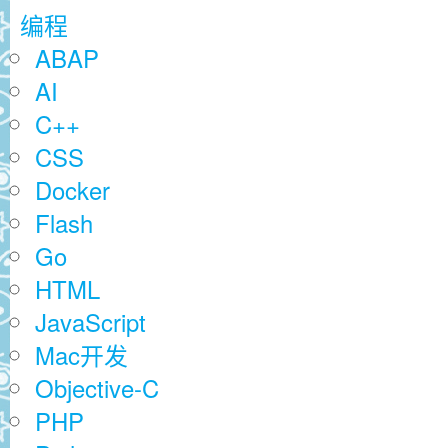
编程
ABAP
AI
C++
CSS
Docker
Flash
Go
HTML
JavaScript
Mac开发
Objective-C
PHP