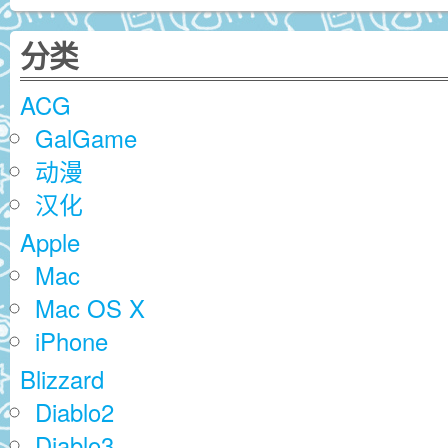
分类
ACG
GalGame
动漫
汉化
Apple
Mac
Mac OS X
iPhone
Blizzard
Diablo2
Diablo3