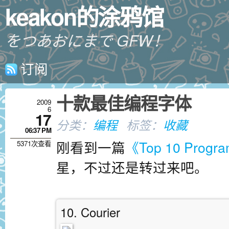
keakon的涂鸦馆
をつあおにまで GFW！
订阅
十款最佳编程字体
2009
6
17
分类：
编程
标签：
收藏
06:37 PM
刚看到一篇
《Top 10 Progra
5371次查看
星，不过还是转过来吧。
10. Courier