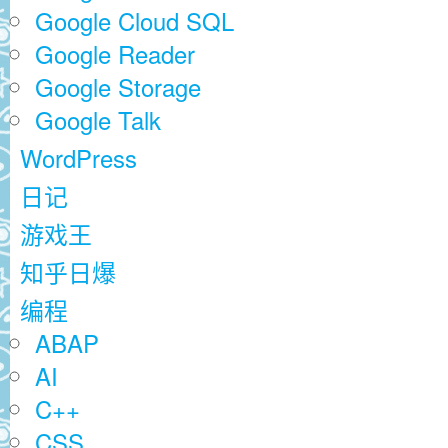
Google Cloud SQL
Google Reader
Google Storage
Google Talk
WordPress
日记
游戏王
知乎日爆
编程
ABAP
AI
C++
CSS