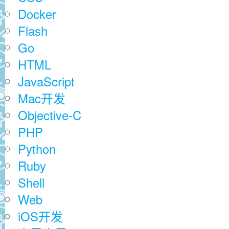
Docker
Flash
Go
HTML
JavaScript
Mac开发
Objective-C
PHP
Python
Ruby
Shell
Web
iOS开发