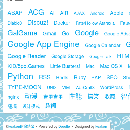
ACG
ABAP
AI
Apple
AIR
AJAX
Android
Discuz!
Docker
Fate
Diablo3
Fate/Hollow Ataraxia
Google
GalGame
Go
Gmail
Google Ads
Google App Engine
G
Google Calendar
HTM
Google Reader
Google Storage
Google Talk
KID/5pb.Games
Little Busters!
Mac OS X
Mac
Python
RSS
Ruby
SEO
Redis
SAP
She
TYPE-MOON
WordPress
VIM
WarCraft3
UNIX
动漫
性能
智代
搞笑
收藏
吉里吉里
nginx
趣闻
翻墙
设计模式
©
keakon的涂鸦馆
•
Powered by
Doodle
•
Designed by
keakon