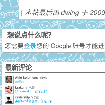
本帖最后由 dwing 于 2009-
[
想说点什么呢？
您需要
登录
您的 Google 账号才
最新评论
Alfie Solomons
(1年前)
asdfsd
keakon
(1年前)
@xavierskip : 这个还好，
xavierskip
(1年前)
虽然top域名便宜，但是.top是由江苏