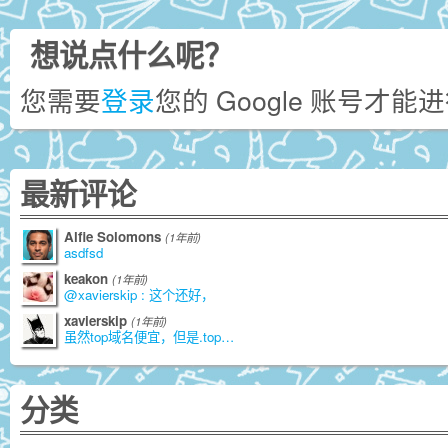
想说点什么呢？
您需要
登录
您的 Google 账号才
最新评论
Alfie Solomons
(1年前)
asdfsd
keakon
(1年前)
@xavierskip : 这个还好，
xavierskip
(1年前)
虽然top域名便宜，但是.top是由江苏
分类