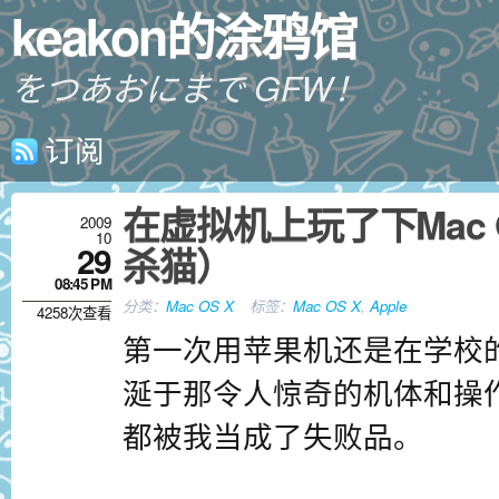
keakon的涂鸦馆
をつあおにまで GFW！
订阅
在虚拟机上玩了下Mac OS
2009
10
29
杀猫）
08:45 PM
分类：
Mac OS X
标签：
Mac OS X
,
Apple
4258次查看
第一次用苹果机还是在学校
涎于那令人惊奇的机体和操
都被我当成了失败品。