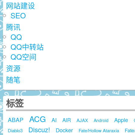
网站建设
SEO
腾讯
QQ
QQ中转站
QQ空间
资源
随笔
标签
ACG
ABAP
AI
Apple
AIR
AJAX
Android
Discuz!
Docker
Fate
Diablo3
Fate/Hollow Ataraxia