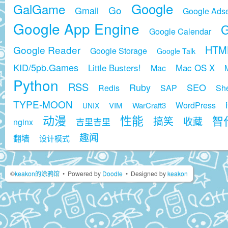
Google
GalGame
Go
Gmail
Google Ads
Google App Engine
G
Google Calendar
HTM
Google Reader
Google Storage
Google Talk
KID/5pb.Games
Little Busters!
Mac OS X
Mac
Python
RSS
Ruby
SEO
Redis
SAP
She
TYPE-MOON
WordPress
VIM
WarCraft3
UNIX
动漫
性能
智代
搞笑
收藏
吉里吉里
nginx
趣闻
翻墙
设计模式
©
keakon的涂鸦馆
•
Powered by
Doodle
•
Designed by
keakon