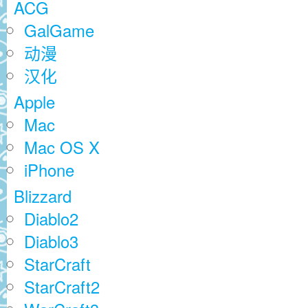
ACG
GalGame
动漫
汉化
Apple
Mac
Mac OS X
iPhone
Blizzard
Diablo2
Diablo3
StarCraft
StarCraft2