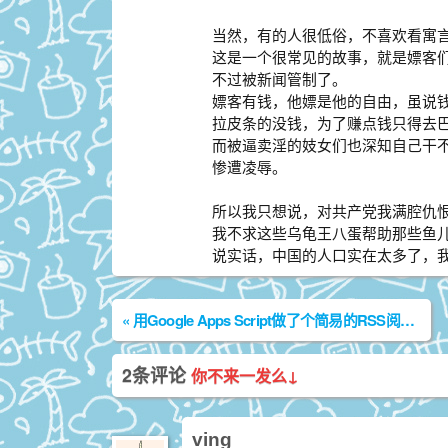
当然，有的人很低俗，不喜欢看寓
这是一个很常见的故事，就是嫖客
不过被新闻管制了。
嫖客有钱，他嫖是他的自由，虽说
拉皮条的没钱，为了赚点钱只得去
而被逼卖淫的妓女们也深知自己干
惨遭凌辱。
所以我只想说，对共产党我满腔仇
我不求这些乌龟王八蛋帮助那些鱼
说实话，中国的人口实在太多了，我
«
用Google Apps Script做了个简易的RSS阅读器
2条评论
你不来一发么↓
ving