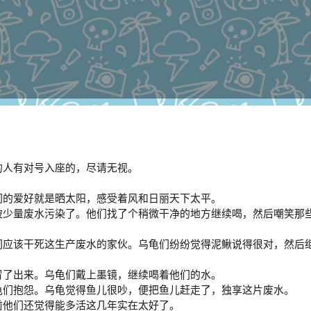
的人有对号入座的，尽请无视。
们的爱好就是晒太阳，感受着风和日丽天下太平。
被少量废水污染了。他们找了个稍微干净的地方继续喝，然后嘲笑那
们应该干死这生产废水的家伙。乌龟们纷纷觉得泥鳅说得很对，然后
冒了出来。乌龟们戴上墨镜，继续喝着他们的水。
龟们抱怨。乌龟觉得鱼儿很吵，便把鱼儿赶走了，独享这片废水。
前他们还觉得能多活这几年实在太好了。