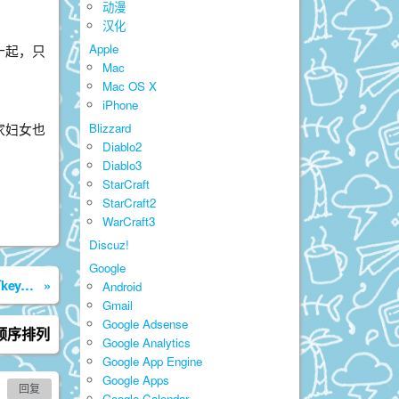
动漫
汉化
Apple
十起，只
Mac
Mac OS X
iPhone
家妇女也
Blizzard
Diablo2
Diablo3
StarCraft
StarCraft2
WarCraft3
Discuz!
Google
原来Expando和PolyModel类没有key参数
»
Android
Gmail
Google Adsense
顺序排列
Google Analytics
Google App Engine
Google Apps
回复
Google Calendar