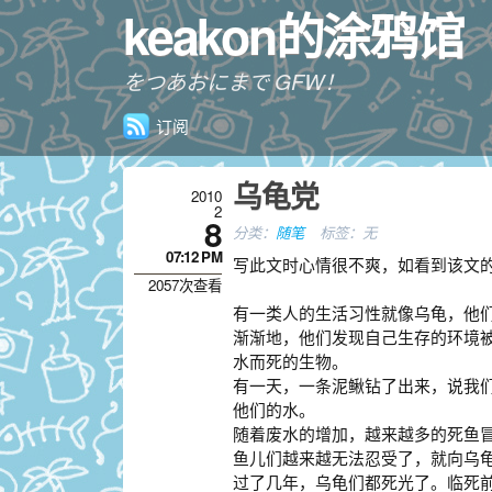
keakon的涂鸦馆
をつあおにまで GFW！
订阅
乌龟党
2010
2
8
分类：
随笔
标签：无
07:12 PM
写此文时心情很不爽，如看到该文
2057次查看
有一类人的生活习性就像乌龟，他
渐渐地，他们发现自己生存的环境
水而死的生物。
有一天，一条泥鳅钻了出来，说我
他们的水。
随着废水的增加，越来越多的死鱼
鱼儿们越来越无法忍受了，就向乌
过了几年，乌龟们都死光了。临死