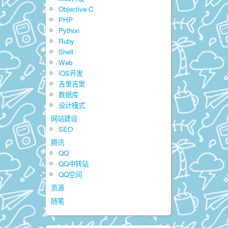
Objective-C
PHP
Python
Ruby
Shell
Web
iOS开发
吉里吉里
数据库
设计模式
网站建设
SEO
腾讯
QQ
QQ中转站
QQ空间
资源
随笔