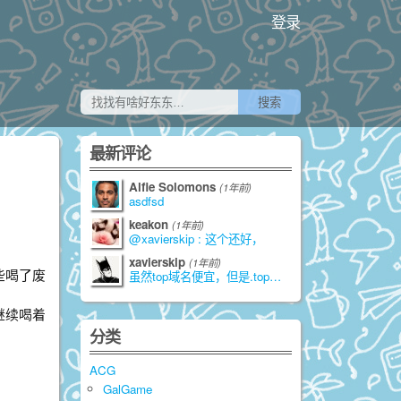
登录
最新评论
Alfie Solomons
(1年前)
asdfsd
keakon
(1年前)
@xavierskip : 这个还好，
xavierskip
(1年前)
些喝了废
虽然top域名便宜，但是.top是由江苏
继续喝着
分类
ACG
GalGame