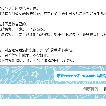
言和童话，所以也满足你。
们拿着搜刮妓女的钱来嫖妓，其实在如今的中国大陆每天都能发生几
钱并不是他自己的。
巴结嫖客，至少是混了点饭吃。
不过嫖客，只要自己还能苟延残喘，她不但不敢吱声，还得逼其他良
恨，对五毛党我满怀怨恨，对乌龟党我满心痛恨。
儿，只希望它们能早日不得好死。
不怕咒死13亿，哦，还忘了减掉7千6百万嫖客。
倒序排列