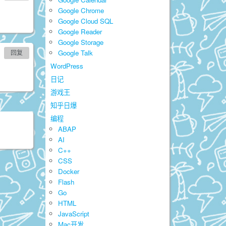
Google Chrome
Google Cloud SQL
Google Reader
Google Storage
Google Talk
回复
WordPress
日记
游戏王
知乎日爆
编程
ABAP
AI
C++
CSS
Docker
Flash
Go
HTML
JavaScript
Mac开发