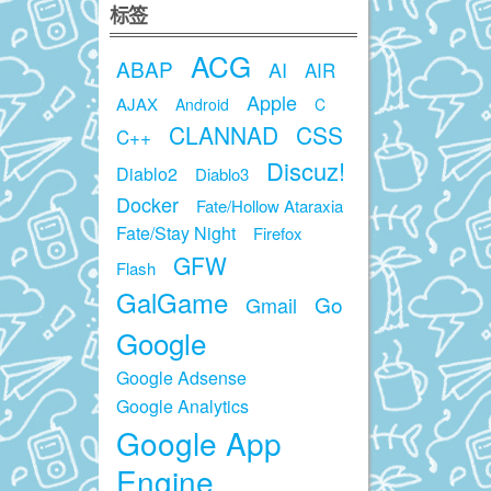
标签
ACG
ABAP
AI
AIR
Apple
AJAX
Android
C
CLANNAD
CSS
C++
Discuz!
Diablo2
Diablo3
Docker
Fate/Hollow Ataraxia
Fate/Stay Night
Firefox
GFW
Flash
GalGame
Go
Gmail
Google
Google Adsense
Google Analytics
Google App
Engine