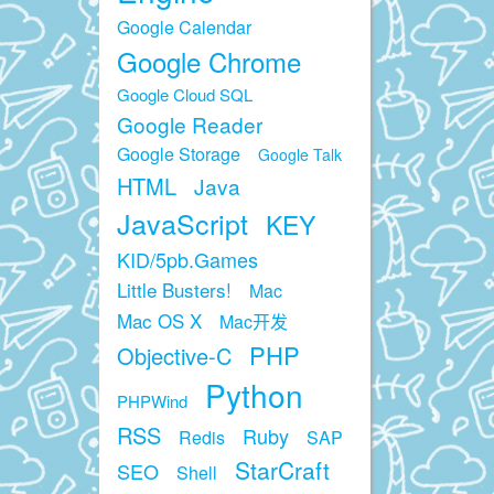
Google Calendar
Google Chrome
Google Cloud SQL
Google Reader
Google Storage
Google Talk
HTML
Java
JavaScript
KEY
KID/5pb.Games
Little Busters!
Mac
Mac OS X
Mac开发
PHP
Objective-C
Python
PHPWind
RSS
Ruby
Redis
SAP
StarCraft
SEO
Shell