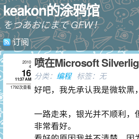
keakon的涂鸦馆
をつあおにまで GFW！
订阅
喷在Microsoft Silverl
2010
4
16
分类：
编程
标签：无
11:37 AM
好吧，我先承认我是微软黑
1792次查看
一路走来，银光并不顺利，但
非常看好。
看好的原因我并不清楚，因