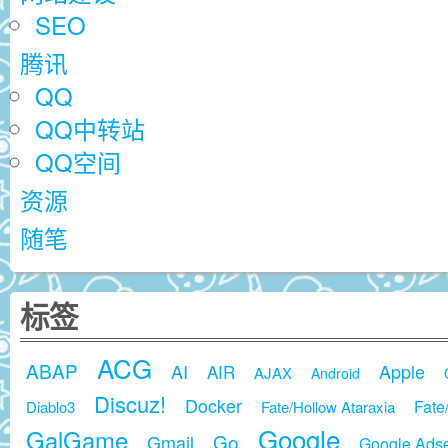
SEO
腾讯
QQ
QQ中转站
QQ空间
资源
随笔
标签
ACG
ABAP
AI
Apple
AIR
AJAX
Android
Discuz!
Docker
Fate
Diablo3
Fate/Hollow Ataraxia
Google
GalGame
Go
Gmail
Google Ads