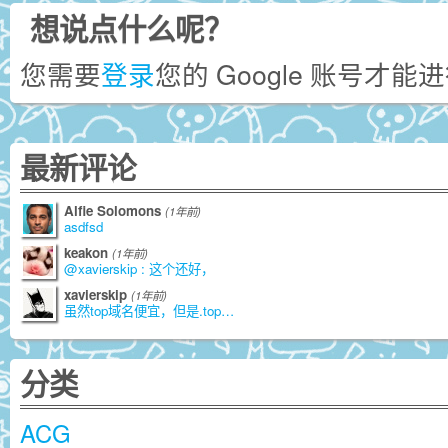
想说点什么呢？
您需要
登录
您的 Google 账号才
最新评论
Alfie Solomons
(1年前)
asdfsd
keakon
(1年前)
@xavierskip : 这个还好，
xavierskip
(1年前)
虽然top域名便宜，但是.top是由江苏
分类
ACG