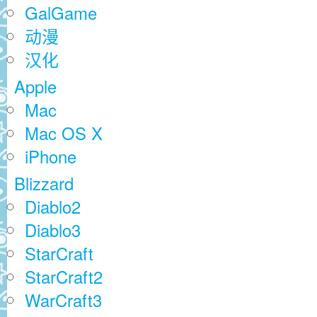
GalGame
动漫
汉化
Apple
Mac
Mac OS X
iPhone
Blizzard
Diablo2
Diablo3
StarCraft
StarCraft2
WarCraft3