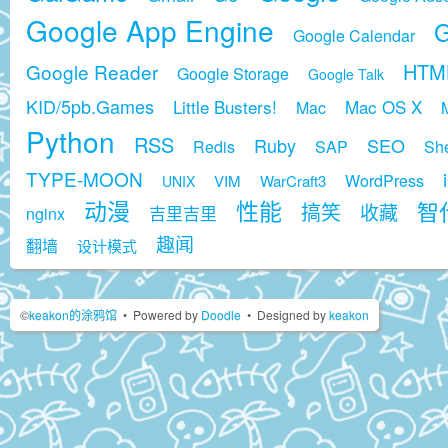
Google App Engine
G
Google Calendar
HTM
Google Reader
Google Storage
Google Talk
KID/5pb.Games
Little Busters!
Mac OS X
Mac
Python
RSS
Ruby
SEO
Redis
SAP
She
TYPE-MOON
WordPress
VIM
WarCraft3
UNIX
动漫
性能
智代
搞笑
收藏
吉里吉里
nginx
趣闻
翻墙
设计模式
©
keakon的涂鸦馆
•
Powered by
Doodle
•
Designed by
keakon