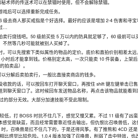
击）和秘术师的传送术可以在禁锢时使用，但不会解除禁锢。
游戏后可以选择重新完成任务。
6 级去商人那买戒指是个好选择。最好的应该是增加 2-4 伤害和寻
过…
行烧钱吧。50 级前买些 5 万以内的防具就足够了，60 级前可以买 
，不然等几秒可能就被别人买掉了。
时，可以先搜索下类似属性的物品的定价。底价和直拍价别相差太远
6 小时后才能拿到钱。价格别定太高，一次只能卖 10 件装备，上架
出价的拍卖品）。
装备可以分解后卖拍卖行，一般比直接卖商店的钱多。
收款的话，可以按回车打开聊天窗口，再按住 shift 键左键单击已
送到聊天窗口了。这时候回车发送物品名称，再点击该物品就能看到
超过的部分无效。大部分加速技能不受此限制。
低，打 BOSS 时抗不住几下，感觉又慢又累。不过 11 级有了凶
。总体感觉是缺蓝，而且经常需要靠近怪去输出，但仇恨比召唤兽低，这
S 时，召唤兽是扛不住几下的，于是还得风筝。有了推熊和 4CD 还
比感觉比较危险。1.0.4 版本加强了召唤兽，削弱了击中特效，也