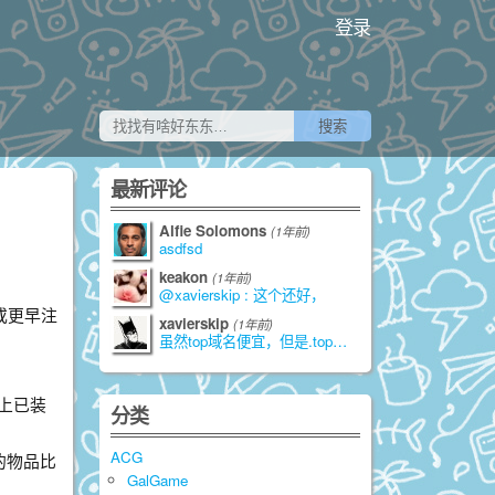
登录
最新评论
Alfie Solomons
(1年前)
asdfsd
keakon
(1年前)
@xavierskip : 这个还好，
或更早注
xavierskip
(1年前)
虽然top域名便宜，但是.top是由江苏
身上已装
分类
ACG
的物品比
GalGame