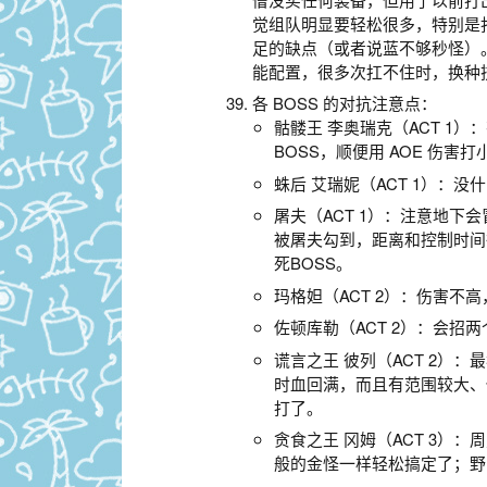
觉组队明显要轻松很多，特别是打 
足的缺点（或者说蓝不够秒怪）
能配置，很多次扛不住时，换种
各 BOSS 的对抗注意点：
骷髅王 李奥瑞克（ACT 
BOSS，顺便用 AOE 伤害
蛛后 艾瑞妮（ACT 1）：
屠夫（ACT 1）：注意地
被屠夫勾到，距离和控制时间
死BOSS。
玛格妲（ACT 2）：伤害
佐顿库勒（ACT 2）：会
谎言之王 彼列（ACT 2
时血回满，而且有范围较大、
打了。
贪食之王 冈姆（ACT 3
般的金怪一样轻松搞定了；野