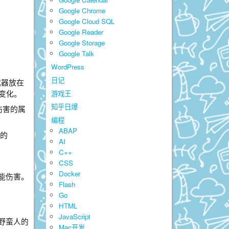
Google Chrome
Google Cloud SQL
Google Reader
Google Storage
Google Talk
WordPress
日记
武器放在
变化。
游戏王
知乎日爆
伤害的属
编程
ABAP
点的
AI
C++
CSS
Docker
能伤害。
Flash
Go
HTML
JavaScript
野蛮人的
Mac开发