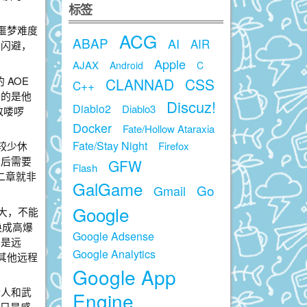
标签
噩梦难度
ACG
ABAP
AI
AIR
和闪避，
Apple
AJAX
Android
C
 AOE
CLANNAD
CSS
C++
意的是他
Discuz!
Diablo2
Diablo3
敌喽啰
Docker
Fate/Hollow Ataraxia
Fate/Stay Night
Firefox
较少休
狱后需要
GFW
Flash
二章就非
GalGame
Go
Gmail
Google
常大，不能
议换成高爆
Google Adsense
为是远
Google Analytics
其他远程
Google App
猎人和武
Engine
，只是感