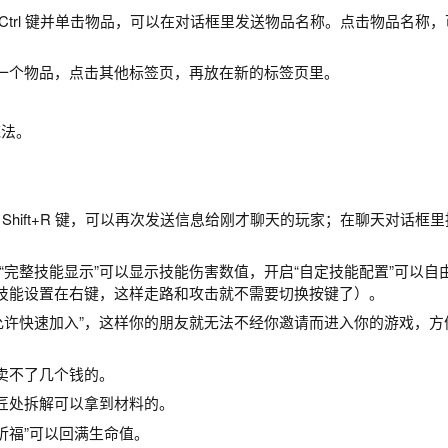
Ctrl 键并单击物品，可以在对话框里发送物品名称。点击物品名称
一个物品，点击其他标签页，再放在新的标签页里。
施法。
Shift+R 键，可以再次发送信息给刚才聊天的玩家；在聊天对话框里按
启“完整技能显示”可以显示技能伤害数值，开启“自定技能配置”可以自
技能设置在右键，这样走路和攻击就不需要切换按键了）。
选“允许快速加入”，这样你的朋友就无法不经你邀请而进入你的游戏，方
卖不了几个钱的。
匠处拆解可以拿到材料的。
“祈福”可以回满生命值。