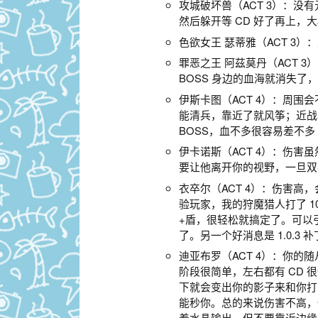
攻城破坏兽（ACT 3）：
然后躲开等 CD 好了再上，大
色欲女王 瑟蒂雅（ACT 3
罪恶之王 阿茲莫丹（ACT
BOSS 身边的血海就消失了
伊斯卡图（ACT 4）：周围
能清兵，靠近了就风筝；近战
BOSS，血不多很容易差不多 
伊卡诺斯（ACT 4）：伤
要让他离开你的视野，一旦双
衣卒尔（ACT 4）：伤害高
验玩家，我的狩魔猎人打了 10
+盾，很轻松就搞定了。可以
了。另一个好消息是 1.0.
迪亚布罗（ACT 4）：你的
阶段很简单，左右都有 CD
下就会变出你的影子来和你打
能秒你。总的来说伤害不高，
着水晶输出，但不要靠近边缘