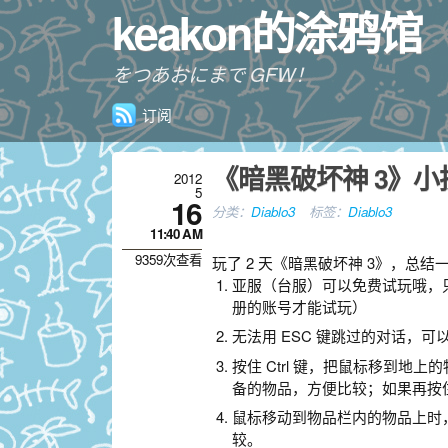
keakon的涂鸦馆
をつあおにまで GFW！
订阅
《暗黑破坏神 3》
2012
5
16
分类：
Diablo3
标签：
Diablo3
11:40 AM
9359次查看
玩了 2 天《暗黑破坏神 3》，总
亚服（台服）可以免费试玩哦，只
册的账号才能试玩）
无法用 ESC 键跳过的对话，可
按住 Ctrl 键，把鼠标移到
备的物品，方便比较；如果再按住
鼠标移动到物品栏内的物品上时，
较。