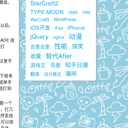
StarCraft2
磨血，
TYPE-MOON
VIM
UNIX
WordPress
WarCraft3
远以后，
iOS开发
iPhone
iPad
动漫
jQuery
nginx
OE 技
性能
搞笑
吉里吉里
接打
智代After
收藏
注意不
知乎日爆
游戏王
百度
趣闻
翻墙
设计模式
度下很考
换成单手
怪打到
。第一个
的，打几
突然丢技
段可以绕
隐身技