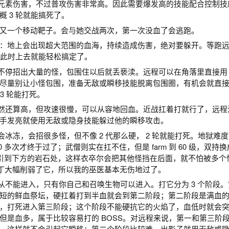
没有元素伤害，不过普攻伤害非常高。因此需要爆发高的技能配合控制技
概 3 轮就能搞死了。
）：又一个移动靶子。会与她交战两次，第一次没血了会逃跑。
 3）：地上会出现超大范围的血海，持续造成伤害，绝对要躲开。等跑
，此时上去就能轻松搞定了。
会不停招出大量的怪，包围住以后就丢亵渎。远程可以在角落里直接用 A
尽量别让小怪包围，准备无敌或瞬移技能脱离包围圈，有机会就直
3 轮能打死。
害虽然还算高，但攻速很慢，可以从容地回血。近战扛着打就行了，远程
手发亮就使用无敌或隐身技能躲过他的瞬移攻击。
，会冰冻，会招很多怪，但不像 2 代那么硬， 2 轮就能打死。地狱难
 多次才终于过了；武僧则实在扛不住，但是 farm 到 60 级，双持
引到下方的岩石处，这样衣卒尔会把其他怪挡在后面，就不怕被多个
3 补丁大幅削弱了它，所以我的巫医基本无伤地过了。
随从不能进入，只有你自己和召唤生物可以进入。打它分为 3 个阶段
 很短的鲜血祭坛，硬扛着打到半血就会到第二阶段；第二阶段是满血
，打死进入第三阶段；这个阶段不能硬抗它的火焰了，血低时就会
但是血多，属于比较容易打的 BOSS。对远程来说，第一和第三阶
，这样就不会引起它瞬移；第二个阶段比较难，出影子就用无敌或