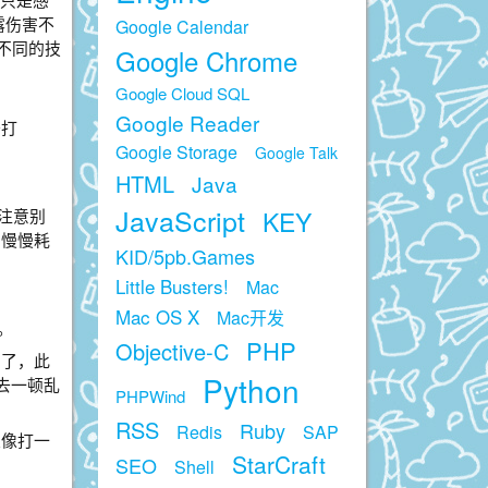
露伤害不
Google Calendar
不同的技
Google Chrome
Google Cloud SQL
Google Reader
去打
Google Storage
Google Talk
HTML
Java
JavaScript
KEY
注意别
，慢慢耗
KID/5pb.Games
Little Busters!
Mac
Mac OS X
Mac开发
。
PHP
Objective-C
身了，此
Python
去一顿乱
PHPWind
RSS
Ruby
Redis
SAP
以像打一
StarCraft
SEO
Shell