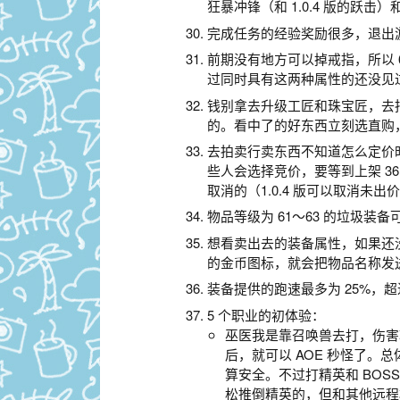
狂暴冲锋（和 1.0.4 版的跃
完成任务的经验奖励很多，退出
前期没有地方可以掉戒指，所以 
过同时具有这两种属性的还没见
钱别拿去升级工匠和珠宝匠，去拍卖
的。看中了的好东西立刻选直购
去拍卖行卖东西不知道怎么定价
些人会选择竞价，要等到上架 3
取消的（1.0.4 版可以取消未
物品等级为 61～63 的垃圾
想看卖出去的装备属性，如果还没
的金币图标，就会把物品名称发
装备提供的跑速最多为 25%，
5 个职业的初体验：
巫医我是靠召唤兽去打，伤害较
后，就可以 AOE 秒怪了
算安全。不过打精英和 BOS
松推倒精英的，但和其他远程相