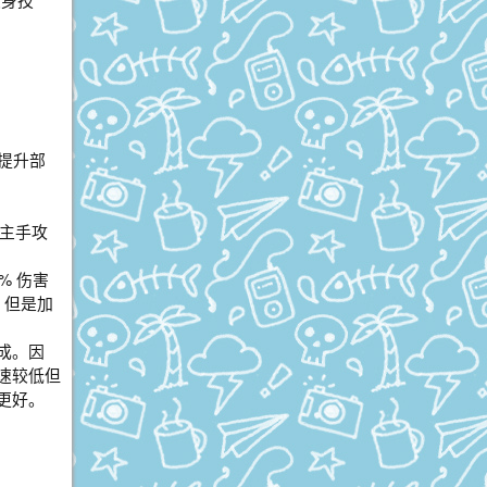
速提升部
× 主手攻
% 伤害
，但是加
成。因
速较低但
更好。