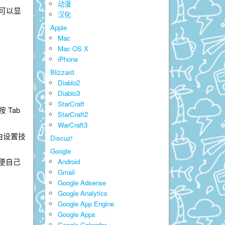
动漫
，可以显
汉化
Apple
Mac
Mac OS X
iPhone
Blizzard
Diablo2
Diablo3
StarCraft
 Tab
StarCraft2
WarCraft3
由设置技
Discuz!
Google
便自己
Android
Gmail
Google Adsense
Google Analytics
Google App Engine
Google Apps
Google Calendar