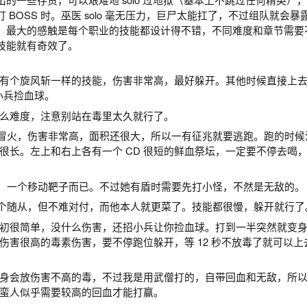
BOSS 时。巫医 solo 毫无压力，巨尸太能扛了，不过组队就会暴
。最大的感触是每个职业的技能都设计得不错，不同难度和章节需要
技能就有奇效了。
1）：有个旋风斩一样的技能，伤害非常高，最好躲开。其他时候直接上
打小兵捡血球。
没什么难度，注意别站在毒里太久就行了。
下会冒火，伤害非常高，面积还很大，所以一有征兆就要逃跑。跑的时候
很长。左上和右上各有一个 CD 很短的鲜血祭坛，一定要不停去喝
不高，一个移动靶子而已。不过她有盾时需要先打小怪，不然是无敌的。
招两个随从，但不难对付，而他本人就更菜了。技能都很慢，躲开就行了
）：最初很简单，没什么伤害，还招小兵让你捡血球。打到一半突然就变
伤害很高的毒素伤害，要不停跑位躲开，等 12 秒不放毒了就可以上
）：周身会放伤害不高的毒，不过我是用武僧打的，自带回血和无敌，所
蛮人似乎需要较高的回血才能打赢。