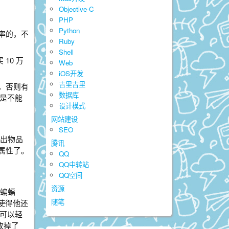
Objective-C
PHP
Python
宝率的，不
Ruby
Shell
10 万
Web
iOS开发
吉里吉里
，否则有
数据库
后是不能
设计模式
网站建设
SEO
售出物品
腾讯
属性了。
QQ
QQ中转站
QQ空间
资源
蛮蝙蝠
随笔
使得他还
是可以轻
改掉了