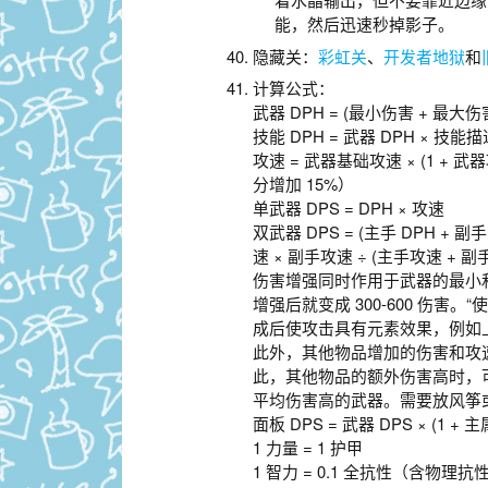
能，然后迅速秒掉影子。
隐藏关：
彩虹关
、
开发者地狱
和
计算公式：
武器 DPH = (最小伤害 + 
技能 DPH = 武器 DPH × 
攻速 = 武器基础攻速 × (1 +
分增加 15%）
单武器 DPS = DPH × 攻速
双武器 DPS = (主手 DPH + 副手 
速 × 副手攻速 ÷ (主手攻速 +
伤害增强同时作用于武器的最小和最
增强后就变成 300-600 伤
成后使攻击具有元素效果，例如上述武
此外，其他物品增加的伤害和攻
此，其他物品的额外伤害高时，
平均伤害高的武器。需要放风筝或
面板 DPS = 武器 DPS × (1 + 
1 力量 = 1 护甲
1 智力 = 0.1 全抗性（含物