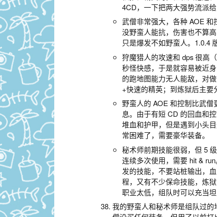
4CD，一下把两大强势流派
武僧非常强大，各种 AOE
没野蛮人能抗，伤害也不算高
只是爆发不如野蛮人。1.0.
狩魔猎人的攻速和 dps 很高
秒怪快感，于是就容易被近身
的跑地图能力无人能敌，对做任
+快速的精英；到炼狱后主要分
野蛮人的 AOE 和控制比
息。由于有短 CD 的回血
堆血和护甲，但是遇到小头目还
常困难了，需要豪华装备。
秘术师前期技能很弱，但 5 
连续多次使用，需要 hit & 
发的技能，不要站桩输出，血
程，又有不少保命技能，炼狱
职业太低，组队时可以充当坦克
我的野蛮人和秘术师是组队过的
僧没买任何装备，但用了以前打出