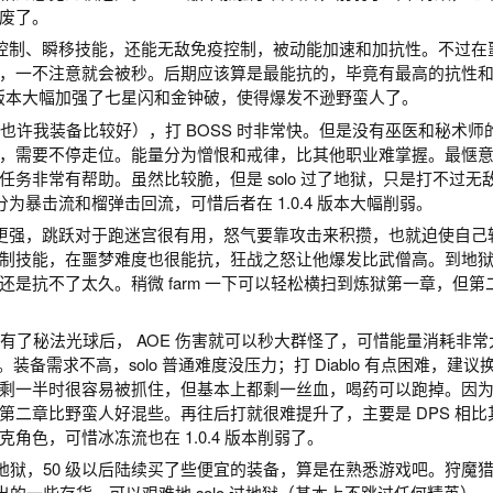
给废了。
 和控制、瞬移技能，还能无敌免疫控制，被动能加速和加抗性。不过在
，一不注意就会被秒。后期应该算是最能抗的，毕竟有最高的抗性
4 版本大幅加强了七星闪和金钟破，使得爆发不逊野蛮人了。
（也许我装备比较好），打 BOSS 时非常快。但是没有巫医和秘术师的
，需要不停走位。能量分为憎恨和戒律，比其他职业难掌握。最惬
务非常有帮助。虽然比较脆，但是 solo 过了地狱，只是打不过无
为暴击流和榴弹击回流，可惜后者在 1.0.4 版本大幅削弱。
武僧更强，跳跃对于跑迷宫很有用，怒气要靠攻击来积攒，也就迫使自己
和控制技能，在噩梦难度也很能抗，狂战之怒让他爆发比武僧高。到地
是抗不了太久。稍微 farm 一下可以轻松横扫到炼狱第一章，但第
级有了秘法光球后， AOE 伤害就可以秒大群怪了，可惜能量消耗非
run。装备需求不高，solo 普通难度没压力；打 Diablo 有点困难，建
剩一半时很容易被抓住，但基本上都剩一丝血，喝药可以跑掉。因
第二章比野蛮人好混些。再往后打就很难提升了，主要是 DPS 相比
角色，可惜冰冻流也在 1.0.4 版本削弱了。
地狱，50 级以后陆续买了些便宜的装备，算是在熟悉游戏吧。狩魔
的一些存货，可以艰难地 solo 过地狱（基本上不跳过任何精英）