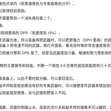
角色共享的（但普通角色与专家级角色分开）。
以获得经验奖励。
不需要等到一个消失再捡第二个。
值。
得更高的 DPS（攻速增加 15%）。
手武器为准，所以装备两把武器时，可以把更强力（DPH 更高）的
装备 2 把攻速不同的武器，再打开面板，看攻击时每秒攻击速度是否
经被计算到 DPS 里了。但是当武器增加力量、敏捷和智力等影响
人物的主要属性和技能，中期一个增加 3-6 伤害的戒指就能提供几十
级装备上，以后不要时就分解，可以拿回宝石。
秘术师和巫医前期没有好的专属武器时，可以随便拿件武器来增加技
标就能增加憎恨，这与武僧和野蛮人不同。
。
烟幕、武僧的明镜止水、巫医的灵行术和秘术师的镜像术可以解控，